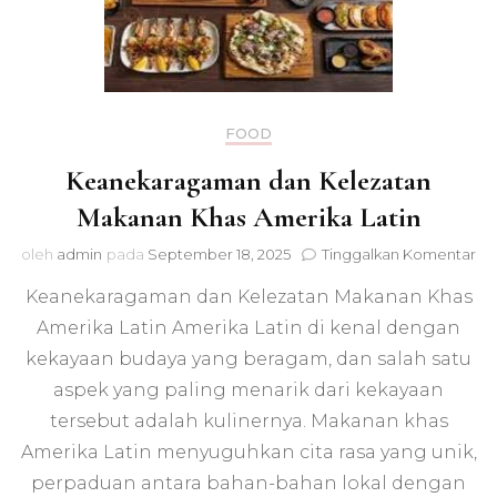
FOOD
Keanekaragaman dan Kelezatan
Makanan Khas Amerika Latin
pa
oleh
admin
pada
September 18, 2025
Tinggalkan Komentar
Ke
Keanekaragaman dan Kelezatan Makanan Khas
da
Ke
Amerika Latin Amerika Latin di kenal dengan
Ma
kekayaan budaya yang beragam, dan salah satu
Kh
Am
aspek yang paling menarik dari kekayaan
Lat
tersebut adalah kulinernya. Makanan khas
Amerika Latin menyuguhkan cita rasa yang unik,
perpaduan antara bahan-bahan lokal dengan