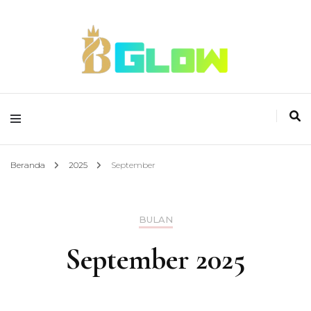
B Glow Cream
Official | bglow.id
Beranda
2025
September
BULAN
September 2025