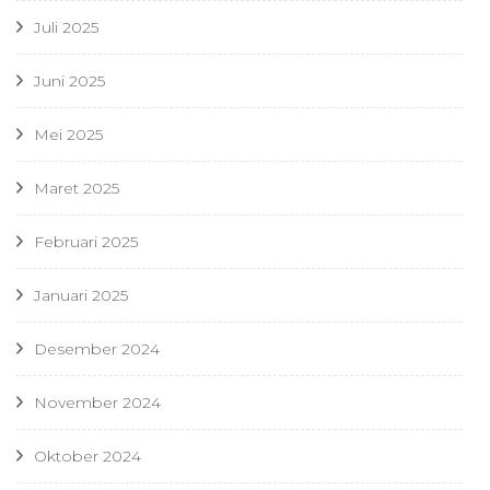
Juli 2025
Juni 2025
Mei 2025
Maret 2025
Februari 2025
Januari 2025
Desember 2024
November 2024
Oktober 2024