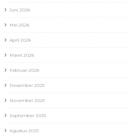
Juni 2026
Mei 2026
April 2026
Maret 2026
Februari 2026
Desember 2025
November 2025
September 2025
Agustus 2025