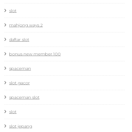
slot
mahjong ways 2
daftar slot
bonus new member 100
spaceman
slot gacor
spaceman slot
slot
slot jepang